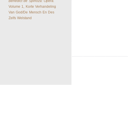
Benedict de Spinoza: Opera.
Volume 1, Korte Verhandeling
Van God/De Mensch En Des
Zelfs Welstand