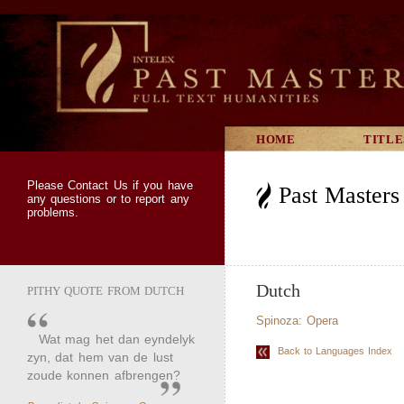
HOME
TITLE
Please
Contact Us
if you have
Past Master
any questions or to report any
problems.
Dutch
PITHY QUOTE FROM DUTCH
Spinoza: Opera
Wat mag het dan eyndelyk
Back to Languages Index
zyn, dat hem van de lust
zoude konnen afbrengen?