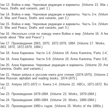
Том 13. Война и мир. Черновые редакции и варианты. (Volume 13. War 
Peace, Drafts and variants, part 1.)
Том 14. Война и мир. Черновые редакции и варианты. Часть 2-я. (Volu
14. War and Peace, Drafts and variants, part 2.)
Том 15. Война и мир. Черновые редакции и варианты. Часть 3-я. (Volu
15. War and Peace, Drafts and variants, part 3.)
Том 16. Несколько слов по поводу книги Война и мир. (Volume 16. A fe
words about "War and Peace".)
Том 17. Произведения 1863, 1870, 1872-1879, 1884. (Volume 17. Works,
1863, 1870, 1872-1879, 1884.)
Том 18. Анна Каренина. Части 1-4. (Volume 18. Anna Karenina, Parts 1-4.
Том 19. Анна Каренина. Части 5-8. (Volume 19. Anna Karenina, Parts 5-8.
Том 20. Анна Каренина. Черновые редакции и варианты. (Volume 20. An
Karenina. Drafts and variants.)
Том 21. Новая азбука и русские книги для чтения (1874-1875). (Volume 2
New Russian alphabet and reading books, 1874-1875.)
Том 22. Азбука 1871-1872 гг. Книга 1-4. (Volume 22. ABCs, 1871-1872. B
1-4.)
Том 23. Произведения 1879-1884. (Volume 23. Works, 1879-1884.)
Том 24. Произведения 1880-1884. (Volume 24. Works, 1889-1884.)
Том 25. Произведения 1880-х годов. (Volume 25. Works of the 1880s.)