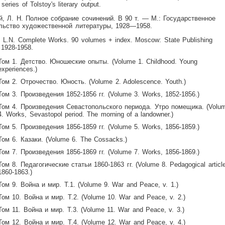
series of Tolstoy's literary output.
й, Л. Н. Полное собрание сочинений. В 90 т. — М.: Государственное
льство художественной литературы, 1928—1958.
y, L.N. Complete Works. 90 volumes + index. Moscow: State Publishing
 1928-1958.
Том 1. Детство. Юношеские опыты. (Volume 1. Childhood. Young
experiences.)
Том 2. Отрочество. Юность. (Volume 2. Adolescence. Youth.)
Том 3. Произведения 1852-1856 гг. (Volume 3. Works, 1852-1856.)
Том 4. Произведения Севастопольского периода. Утро помещика. (Volu
4. Works, Sevastopol period. The morning of a landowner.)
Том 5. Произведения 1856-1859 гг. (Volume 5. Works, 1856-1859.)
Том 6. Казаки. (Volume 6. The Cossacks.)
Том 7. Произведения 1856-1869 гг. (Volume 7. Works, 1856-1869.)
Том 8. Педагогические статьи 1860-1863 гг. (Volume 8. Pedagogical articl
1860-1863.)
Том 9. Война и мир. Т.1. (Volume 9. War and Peace, v. 1.)
Том 10. Война и мир. Т.2. (Volume 10. War and Peace, v. 2.)
Том 11. Война и мир. Т.3. (Volume 11. War and Peace, v. 3.)
Том 12. Война и мир. Т.4. (Volume 12. War and Peace, v. 4.)