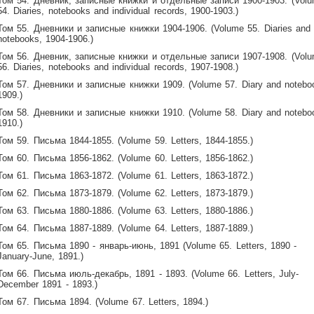
Том 54. Дневник, записные книжки и отдельные записи 1900-1903. (Vol
54. Diaries, notebooks and individual records, 1900-1903.)
Том 55. Дневники и записные книжки 1904-1906. (Volume 55. Diaries and
notebooks, 1904-1906.)
Том 56. Дневник, записные книжки и отдельные записи 1907-1908. (Vol
56. Diaries, notebooks and individual records, 1907-1908.)
Том 57. Дневники и записные книжки 1909. (Volume 57. Diary and notebo
1909.)
Том 58. Дневники и записные книжки 1910. (Volume 58. Diary and notebo
1910.)
Том 59. Письма 1844-1855. (Volume 59. Letters, 1844-1855.)
Том 60. Письма 1856-1862. (Volume 60. Letters, 1856-1862.)
Том 61. Письма 1863-1872. (Volume 61. Letters, 1863-1872.)
Том 62. Письма 1873-1879. (Volume 62. Letters, 1873-1879.)
Том 63. Письма 1880-1886. (Volume 63. Letters, 1880-1886.)
Том 64. Письма 1887-1889. (Volume 64. Letters, 1887-1889.)
Том 65. Письма 1890 - январь-июнь, 1891 (Volume 65. Letters, 1890 -
January-June, 1891.)
Том 66. Письма июль-декабрь, 1891 - 1893. (Volume 66. Letters, July-
December 1891 - 1893.)
Том 67. Письма 1894. (Volume 67. Letters, 1894.)