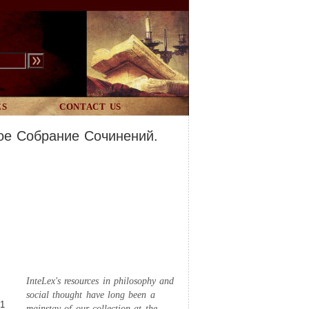
ES
CONTACT US
лное Собрание Сочинений.
InteLex's resources in philosophy and
social thought have long been a
91
mainstay of our collection at the