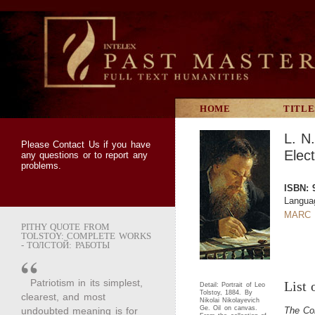
HOME
TITLE
L. N
Please
Contact Us
if you have
Elect
any questions or to report any
problems.
ISBN: 
Langua
MARC 
PITHY QUOTE FROM
TOLSTOY: COMPLETE WORKS
- ТОЛСТОЙ: РАБОТЫ
Patriotism in its simplest,
List 
Detail: Portrait of Leo
Tolstoy, 1884. By
clearest, and most
Nikolai Nikolayevich
Ge. Oil on canvas.
undoubted meaning is for
The Co