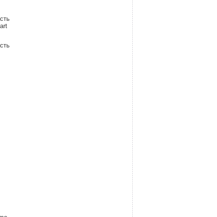
асть
art
асть