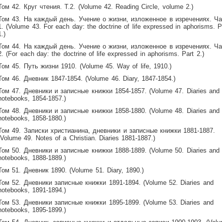
Том 42. Круг чтения. Т.2. (Volume 42. Reading Circle, volume 2.)
Том 43. На каждый день. Учение о жизни, изложенное в изречениях. Ч
1. (Volume 43. For each day: the doctrine of life expressed in aphorisms. P
1.)
Том 44. На каждый день. Учение о жизни, изложенное в изречениях. Ч
2. (For each day: the doctrine of life expressed in aphorisms. Part 2.)
Том 45. Путь жизни 1910. (Volume 45. Way of life, 1910.)
Том 46. Дневник 1847-1854. (Volume 46. Diary, 1847-1854.)
Том 47. Дневники и записные книжки 1854-1857. (Volume 47. Diaries and
notebooks, 1854-1857.)
Том 48. Дневники и записные книжки 1858-1880. (Volume 48. Diaries and
notebooks, 1858-1880.)
Том 49. Записки христианина, дневники и записные книжки 1881-1887.
(Volume 49. Notes of a Christian. Diaries 1881-1887.)
Том 50. Дневники и записные книжки 1888-1889. (Volume 50. Diaries and
notebooks, 1888-1889.)
Том 51. Дневник 1890. (Volume 51. Diary, 1890.)
Том 52. Дневники записные книжки 1891-1894. (Volume 52. Diaries and
notebooks, 1891-1894.)
Том 53. Дневники записные книжки 1895-1899. (Volume 53. Diaries and
notebooks, 1895-1899.)