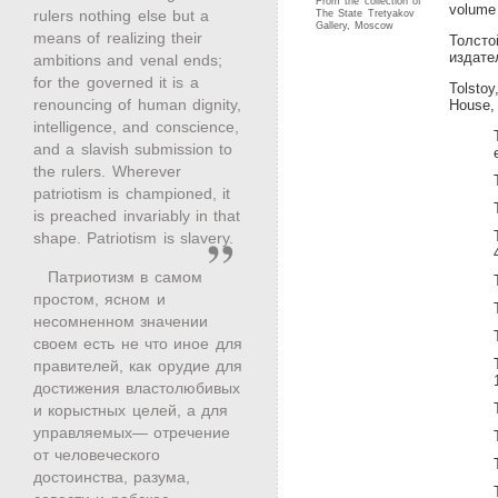
From the collection of
volume 
rulers nothing else but a
The State Tretyakov
Gallery, Moscow
means of realizing their
Толсто
издате
ambitions and venal ends;
for the governed it is a
Tolsto
renouncing of human dignity,
House,
intelligence, and conscience,
and a slavish submission to
the rulers. Wherever
patriotism is championed, it
is preached invariably in that
shape. Patriotism is slavery.
Патриотизм в самом
простом, ясном и
несомненном значении
своем есть не что иное для
правителей, как орудие для
достижения властолюбивых
и корыстных целей, а для
управляемых— отречение
от человеческого
достоинства, разума,