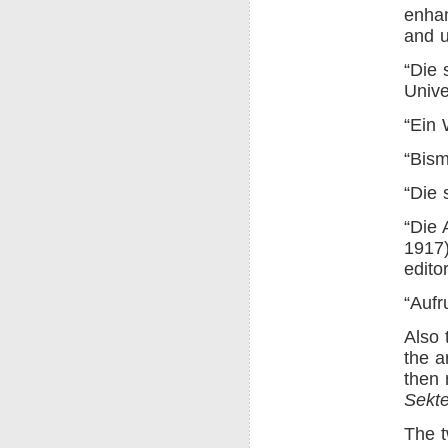
enhan
and u
“Die 
Unive
“Ein 
“Bism
“Die 
“Die 
1917)
edito
“Aufr
Also 
the a
then
Sekte
The 