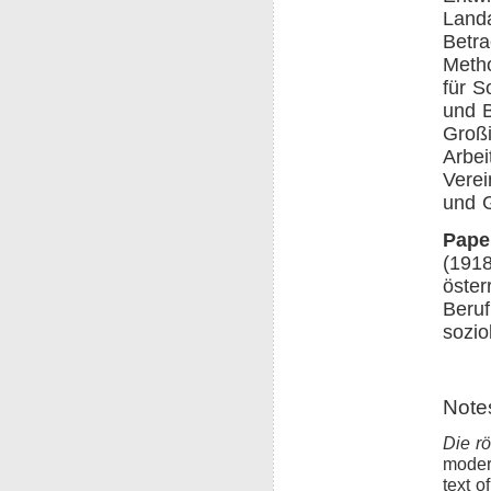
Landa
Betra
Metho
für S
und B
Großi
Arbei
Verei
und G
Pape
(1918
öster
Beruf
sozio
Note
Die r
moder
text o