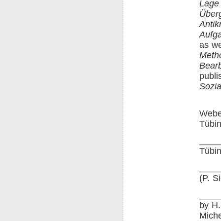
Lage 
Überg
Antikr
Aufga
as we
Metho
Bear
publi
Sozial
Webe
Tübin
____
Tübin
____
(P. S
____
by H.
Miche