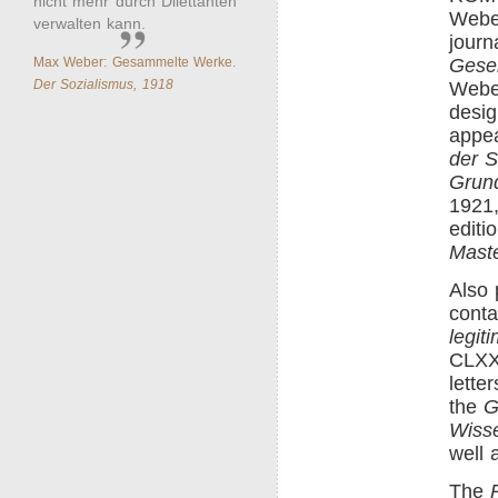
nicht mehr durch Dilettanten
Weber
verwalten kann.
journ
Max Weber: Gesammelte Werke.
Gesel
Der Sozialismus, 1918
Weber
desig
appea
der S
Grund
1921,
editi
Mast
Also
conta
legit
CLXXX
lette
the
G
Wisse
well 
The