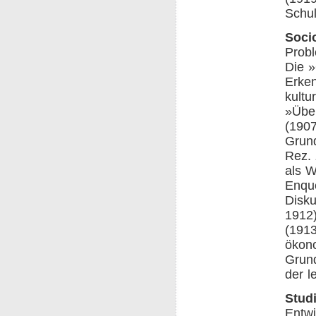
Schul
Socio
Probl
Die »
Erken
kultu
»Über
(1907
Grund
Rez. 
als W
Enquê
Disku
1912)
(1913
ökon
Grund
der l
Stud
Entwi