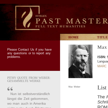
HOME
TITLE
Max 
Please
Contact Us
if you have
any questions or to report any
problems.
ISBN: 
Langua
MARC 
PITHY QUOTE FROM WEBER:
GESAMMELTE WERKE
List
Max Weber
Nun ist selbstverständlich
The
längst die Zeit gekommen,
Schri
wo man auch in Amerika
ROM e