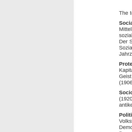
The t
Socia
Mitte
sozia
Der S
Sozia
Jahrz
Prot
Kapit
Geist
(1906
Socio
(1920
antik
Polit
Volks
Demok