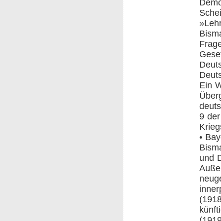
Demo
Schei
»Lehr
Bisma
Frage
Geset
Deuts
Deuts
Ein W
Überg
deuts
9 der
Krieg
• Bay
Bisma
und D
Außen
neuge
inner
(1918
künft
(1919