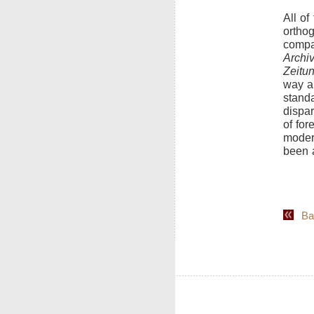
All of
orthog
compar
Archiv
Zeitun
way a
stand
dispa
of fo
modern
been 
Back